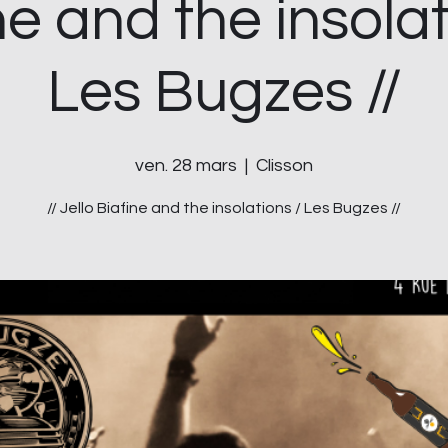
ne and the insolat
Les Bugzes //
ven. 28 mars
  |  
Clisson
// Jello Biafine and the insolations / Les Bugzes //