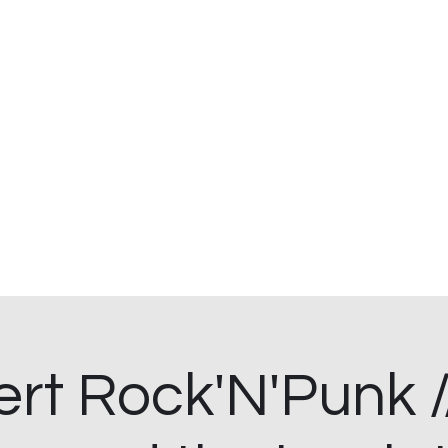
 et cave ouvert du lundi au samedi.
 à St Hilaire de Clisson.
. Foodtruck sur place le midi.
.
s bio
Événements à venir
Location de tireuse
Plus
rt Rock'N'Punk //