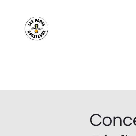
Les Papas Brasseurs
Brasserie artisanale Bio depuis 2020. Bar
Déménagement de la brasserie début août
Location de tireuses pour vos évènements
Soirées concerts, biérologies ou sportives
Accueil
La Brasserie
Le Bar
La Cave
Nos bière
Conce