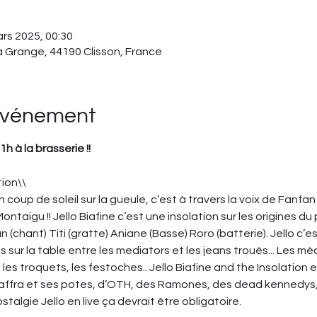
ars 2025, 00:30
la Grange, 44190 Clisson, France
'événement
 à la brasserie !!
tion\\
 un coup de soleil sur la gueule, c’est à travers la voix de Fanfa
taigu !! Jello Biafine c’est une insolation sur les origines du 
(chant) Titi (gratte) Aniane (Basse) Roro (batterie). Jello c’e
 sur la table entre les mediators et les jeans troués... Les mèche
es troquets, les festoches.. Jello Biafine and the Insolation e
o biaffra et ses potes, d’OTH, des Ramones, des dead kenned
talgie Jello en live ça devrait être obligatoire.