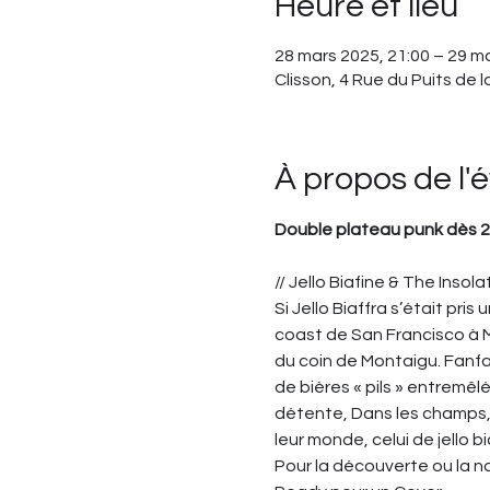
Heure et lieu
28 mars 2025, 21:00 – 29 m
Clisson, 4 Rue du Puits de 
À propos de l
Double plateau punk dès 21h
// Jello Biafine & The Insola
Si Jello Biaffra s’était pris
coast de San Francisco à Mon
du coin de Montaigu. Fanfan 
de bières « pils » entremêlés
détente, Dans les champs, l
leur monde, celui de jell
Pour la découverte ou la nos