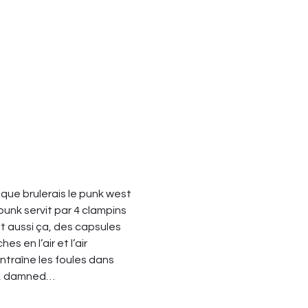
n que brulerais le punk west 
punk servit par 4 clampins 
st aussi ça, des capsules 
s en l’air et l’air 
ntraîne les foules dans 
ys, damned…