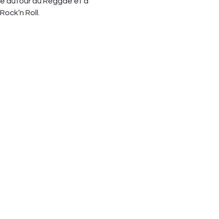
e autour du Reggae et à 
Rock’n Roll.