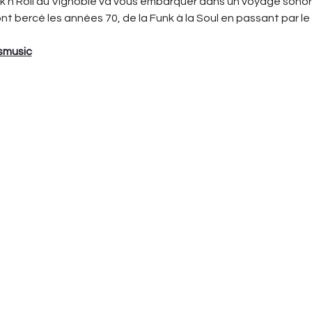
n Roll du Vignoble va vous embarquer dans un voyage sonor
ont bercé les années 70, de la Funk à la Soul en passant par le 
smusic