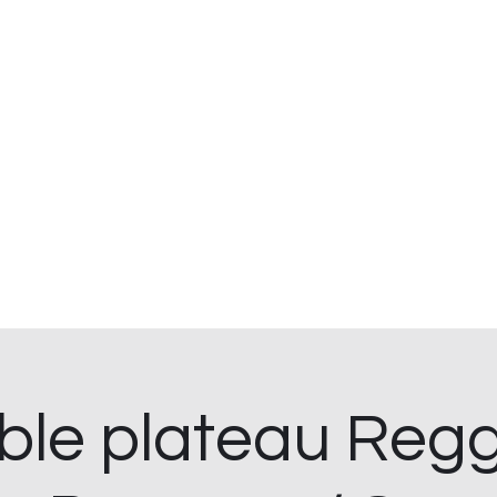
 et cave ouvert du lundi au samedi.
 à St Hilaire de Clisson.
. Foodtruck sur place le midi.
.
s bio
Événements à venir
Location de tireuse
Plus
ble plateau Regg