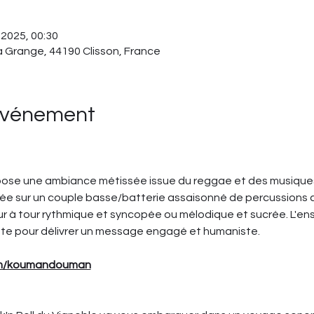
 2025, 00:30
la Grange, 44190 Clisson, France
'événement
pose une ambiance métissée issue du reggae et des musiques 
otée sur un couple basse/batterie assaisonné de percussions 
our à tour rythmique et syncopée ou mélodique et sucrée. L'en
nte pour délivrer un message engagé et humaniste.
om/koumandouman