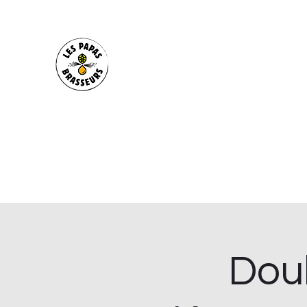
Les Papas Brasseurs
Brasserie artisanale Bio depuis 2020. Bar
Déménagement de la brasserie début août
Location de tireuses pour vos évènements
Soirées concerts, biérologies ou sportives
Accueil
La Brasserie
Le Bar
La Cave
Nos bière
Dou