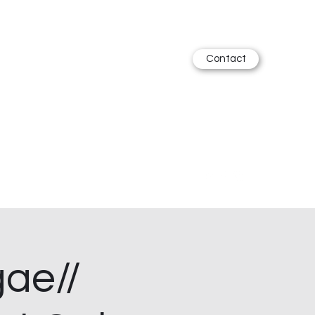
Contact
ae//