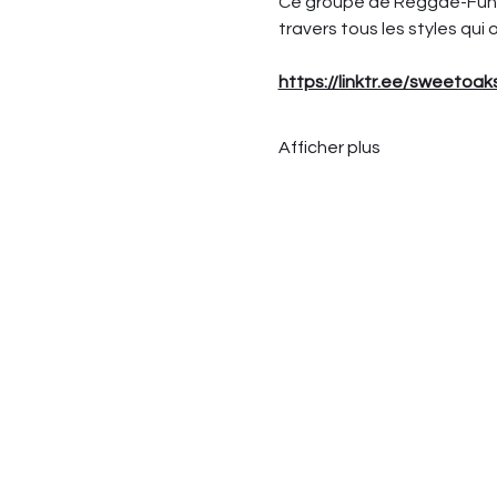
Ce groupe de Reggae-Funk'
travers tous les styles qui 
https://linktr.ee/sweetoak
Afficher plus