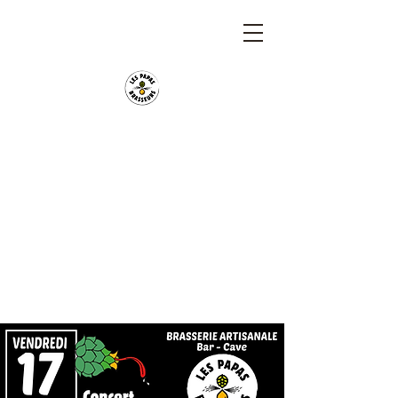
Les Papas Brasseurs
Brasserie artisanale Bio depuis 2020. Bar et cave
ouvert du lundi au samedi.
Déménagement de la brasserie début août à St
Hilaire de Clisson.
Location de tireuses pour vos évènements. Foodtruck
sur place le midi.
Soirées concerts, biérologies ou sportives.