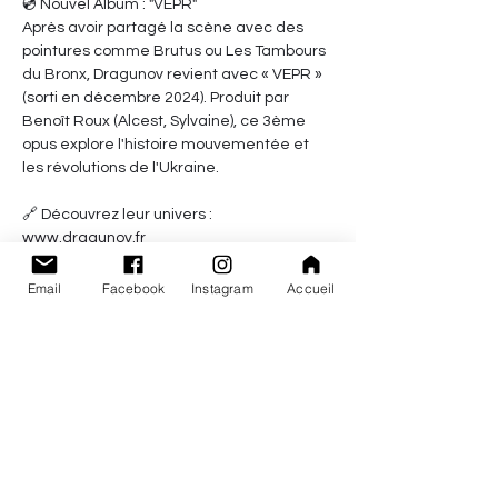
💿 Nouvel Album : "VEPR"
Après avoir partagé la scène avec des 
pointures comme Brutus ou Les Tambours 
du Bronx, Dragunov revient avec « VEPR » 
(sorti en décembre 2024). Produit par 
Benoît Roux (Alcest, Sylvaine), ce 3ème 
opus explore l'histoire mouvementée et 
les révolutions de l'Ukraine.
🔗 Découvrez leur univers : 
www.dragunov.fr
🗓️ Infos Pratiques :
Email
Facebook
Instagram
Accueil
Afficher plus
Les Papas Brasseurs