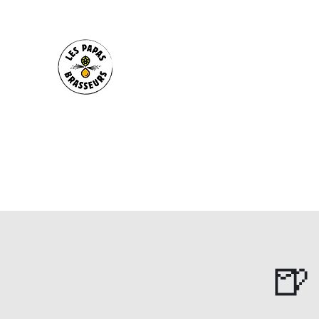
Les Papas Brasseurs
Brasserie artisanale Bio depuis 2020. Bar
Déménagement de la brasserie début août
Location de tireuses pour vos évènements
Soirées concerts, biérologies ou sportives
Accueil
La Brasserie
Le Bar
La Cave
Nos bière
🍺