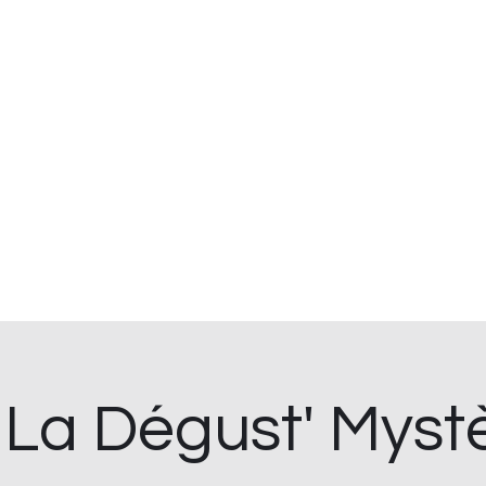
 et cave ouvert du lundi au samedi.
 à St Hilaire de Clisson.
. Foodtruck sur place le midi.
.
s bio
Événements à venir
Location de tireuse
Plus
 La Dégust' Myst