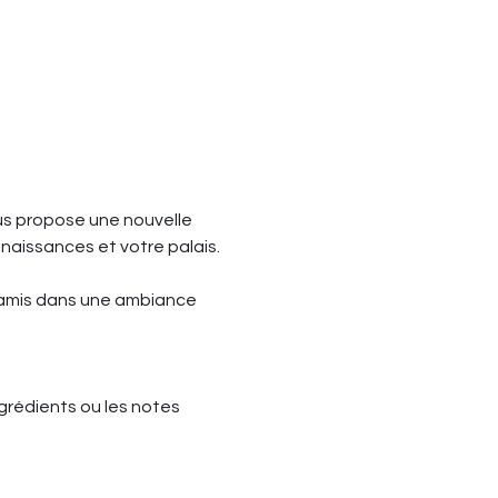
us propose une nouvelle 
nnaissances et votre palais.
 amis dans une ambiance 
ngrédients ou les notes 