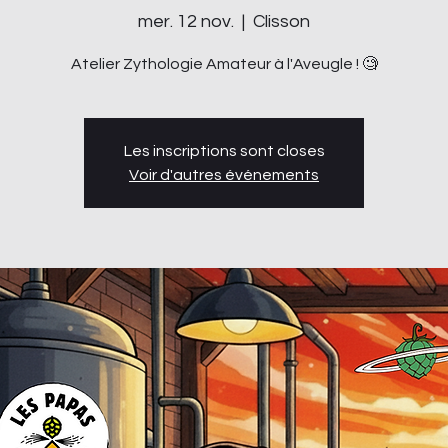
mer. 12 nov.
  |  
Clisson
Atelier Zythologie Amateur à l'Aveugle ! 🧐
Les inscriptions sont closes
Voir d'autres événements