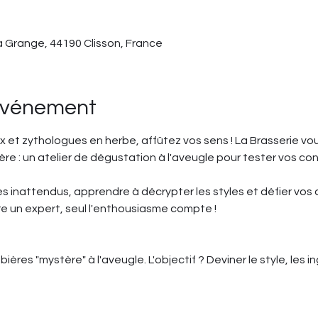
la Grange, 44190 Clisson, France
'événement
x et zythologues en herbe, affûtez vos sens ! La Brasserie vo
re : un atelier de dégustation à l'aveugle pour tester vos co
 inattendus, apprendre à décrypter les styles et défier vos
re un expert, seul l'enthousiasme compte !
ères "mystère" à l'aveugle. L'objectif ? Deviner le style, les i