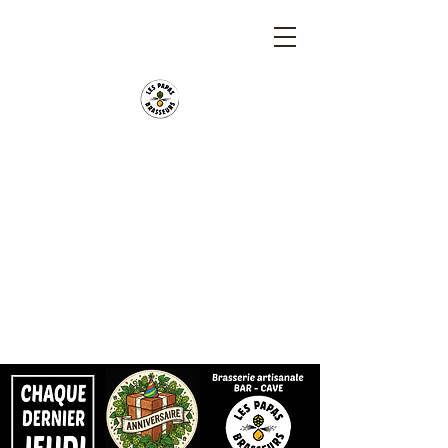
Les Papas Brasseurs
Brasserie artisanale Bio depuis 2020. Bar et cave
ouvert du lundi au samedi.
Déménagement de la brasserie début août à St
Hilaire de Clisson.
Location de tireuses pour vos évènements. Foodtruck
sur place le midi.
Soirées concerts, biérologies ou sportives.