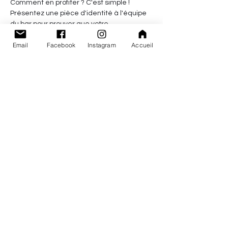
Comment en profiter ? C'est simple ! 
Présentez une pièce d'identité à l'équipe 
du bar pour prouver que votre 
anniversaire était ce mois-ci.
Email
Facebook
Instagram
Accueil
Les Papas Brasseurs
4 Rue du Puits de la Grange, 44190 Clisson,
France
lespapasbrasseurs@gmail.com
02 28 02 66 94
Lundi / Mardi 11h - 17h30
Mercredi 11h - 21h
Jeudi 11h - 22h