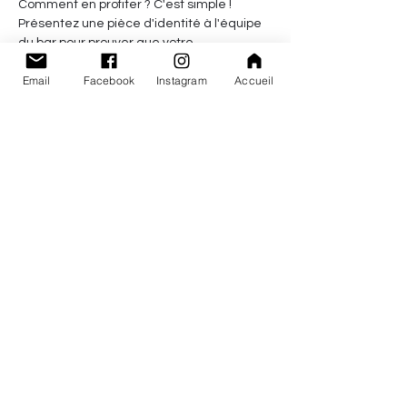
Comment en profiter ? C'est simple ! 
Présentez une pièce d'identité à l'équipe 
du bar pour prouver que votre 
anniversaire était ce mois-ci.
Email
Facebook
Instagram
Accueil
Les Papas Brasseurs
4 Rue du Puits de la Grange, 44190 Clisson,
France
lespapasbrasseurs@gmail.com
02 28 02 66 94
Lundi / Mardi 11h - 17h30
Mercredi 11h - 21h
Jeudi 11h - 22h