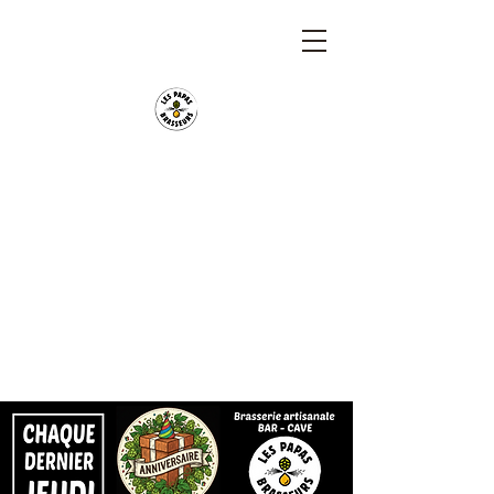
Les Papas Brasseurs
Brasserie artisanale Bio depuis 2020. Bar et cave
ouvert du lundi au samedi.
Déménagement de la brasserie début août à St
Hilaire de Clisson.
Location de tireuses pour vos évènements. Foodtruck
sur place le midi.
Soirées concerts, biérologies ou sportives.